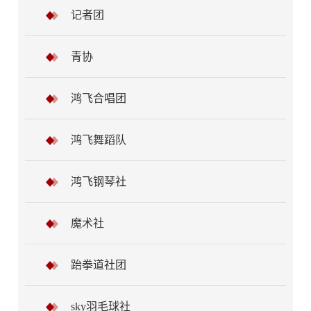
记者团
青协
鸿飞合唱团
鸿飞舞蹈队
鸿飞钢琴社
魔术社
跆拳道社团
sky羽毛球社