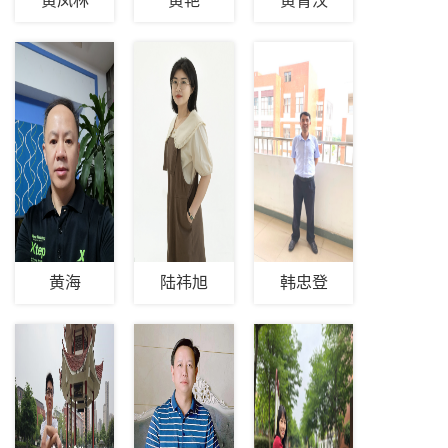
黄凤林
黄艳
黄青汉
黄海
陆祎旭
韩忠登