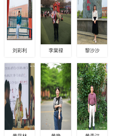
刘彩利
李棠禄
黎沙沙