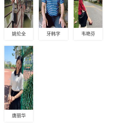
姚伦全
牙韩字
韦艳芬
唐丽华