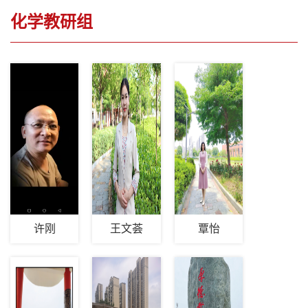
化学教研组
您当前位置：
首页
>
教师发展
>
名师风采
>
化学教研
组
>
列表
许刚
王文荟
覃怡