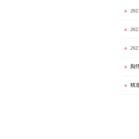
2
2
20
胸
精