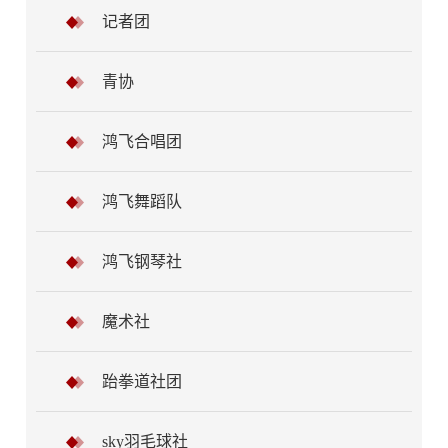
记者团
青协
鸿飞合唱团
鸿飞舞蹈队
鸿飞钢琴社
魔术社
跆拳道社团
sky羽毛球社