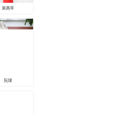
吴高年
阮球