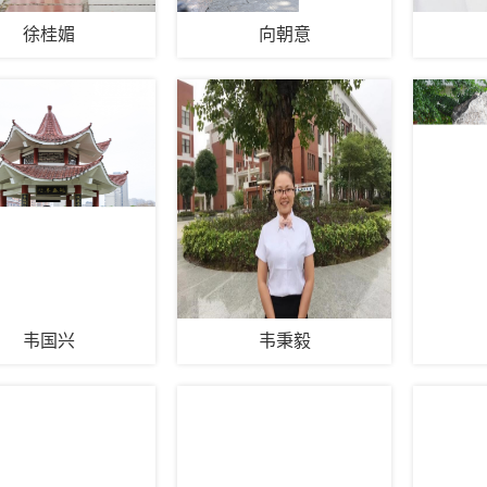
徐桂媚
向朝意
韦国兴
韦秉毅