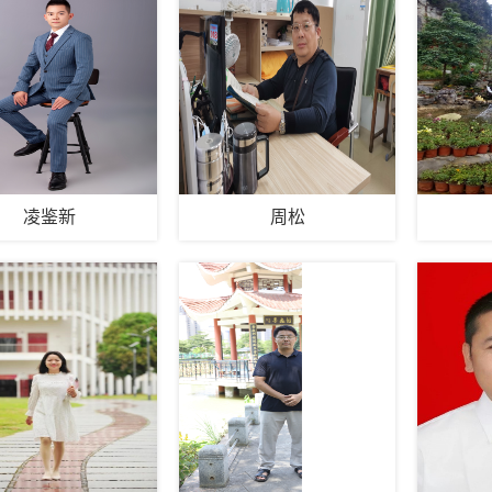
凌鉴新
周松