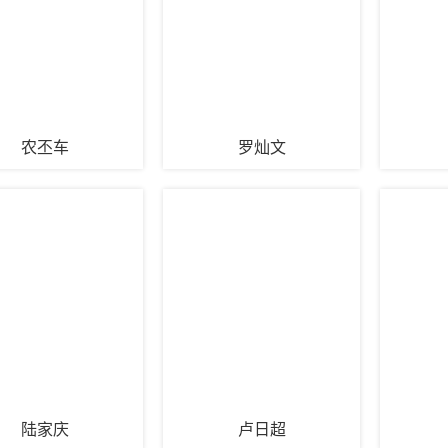
农丕车
罗灿文
陆家庆
卢日超