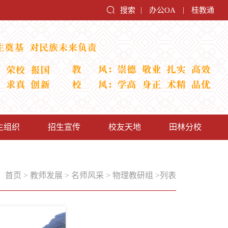
搜索
办公OA
桂教通
|
|
生组织
招生宣传
校友天地
田林分校
：
首页
>
教师发展
>
名师风采
>
物理教研组
>
列表