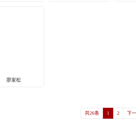
廖家松
共26条
1
2
下