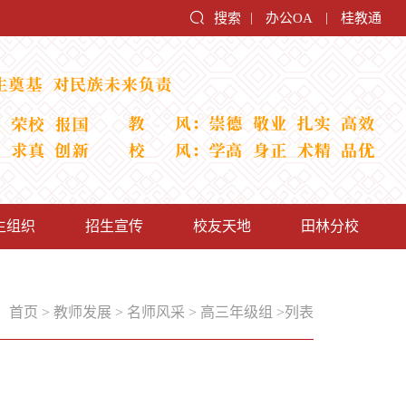
搜索
办公OA
桂教通
|
|
生组织
招生宣传
校友天地
田林分校
：
首页
>
教师发展
>
名师风采
>
高三年级组
>
列表