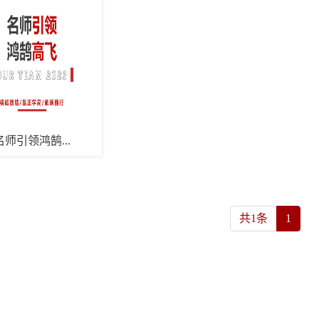
名师引领鸿鹄...
共1条
1