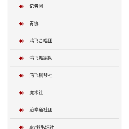
记者团
青协
鸿飞合唱团
鸿飞舞蹈队
鸿飞钢琴社
魔术社
跆拳道社团
sky羽毛球社